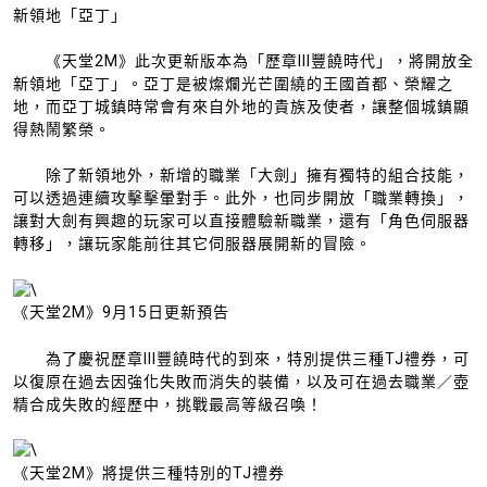
新領地「亞丁」
《天堂2M》此次更新版本為「歷章III豐饒時代」，將開放全
新領地「亞丁」。亞丁是被燦爛光芒圍繞的王國首都、榮耀之
地，而亞丁城鎮時常會有來自外地的貴族及使者，讓整個城鎮顯
得熱鬧繁榮。
除了新領地外，新增的職業「大劍」擁有獨特的組合技能，
可以透過連續攻擊擊暈對手。此外，也同步開放「職業轉換」，
讓對大劍有興趣的玩家可以直接體驗新職業，還有「角色伺服器
轉移」，讓玩家能前往其它伺服器展開新的冒險。
《天堂2M》9月15日更新預告
為了慶祝歷章III豐饒時代的到來，特別提供三種TJ禮券，可
以復原在過去因強化失敗而消失的裝備，以及可在過去職業／壺
精合成失敗的經歷中，挑戰最高等級召喚！
《天堂2M》將提供三種特別的TJ禮券