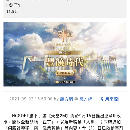
年
|
下午
1
11:52
月
2
日
2021-09-02 16:50:08
by
魔方網
@
魔方網
[引用來源]
NCSOFT旗下手遊《天堂2M》將於9月15日推出歷章III改
版，開放全新領地「亞丁」，以及新職業「大劍」；同時追加
「伺服器轉移」與「職業轉換」等內容。今（1）日已啟動事前