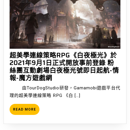
超美學連線策略RPG《白夜極光》於
2021年9月1日正式開放事前登錄 粉
絲團互動劇場白夜極光號即日起航-情
超
報-魔方遊戲網
美
由TourDogStudio研發，Gamamobi遊戲平台代
學
理的超美學連線策略 RPG 《白 […]
連
線
READ
READ MORE
策
MORE
略