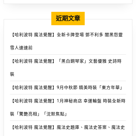
&《仙
履
近期文章
奇
緣》
綺
【哈利波特 魔法覺醒】全新卡牌登場 鄧不利多 闇黑怨靈
光
雪人速速前
夢
旅
【哈利波特 魔法覺醒】「黑白鋼琴家」文藝優雅 史詩時
再
現
裝
公
【哈利波特 魔法覺醒】9月中秋節 精美時裝「東方年華」
主
的
【哈利波特 魔法覺醒】1月神秘商店 幸運輪盤 時裝全新時
美
好
裝「驚艷亮相」「沈默焦點」
瞬
【哈利波特 魔法覺醒】魔法史題庫、魔法史答案、魔法史
間-