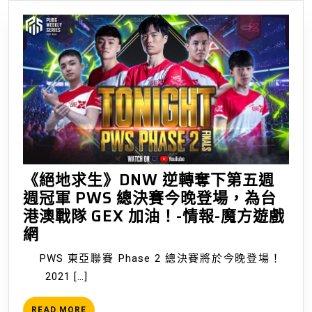
RPG《白
夜
極
光》
於
2021
年
9
月
1
《絕地求生》DNW 逆轉奪下第五週
日
週冠軍 PWS 總決賽今晚登場，為台
正
港澳戰隊 GEX 加油！-情報-魔方遊戲
式
《絕
網
開
地
放
PWS 東亞聯賽 Phase 2 總決賽將於今晚登場！
求
事
2021 […]
生》
前
DNW
登
READ
READ MORE