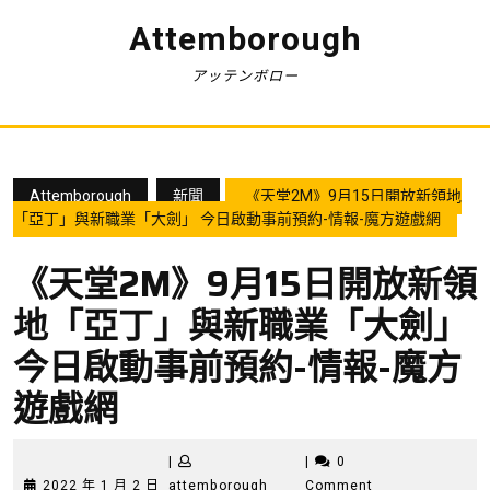
Skip
Attemborough
to
content
アッテンボロー
Attemborough
新聞
《天堂2M》9月15日開放新領地
「亞丁」與新職業「大劍」 今日啟動事前預約-情報-魔方遊戲網
《天堂2M》9月15日開放新領
地「亞丁」與新職業「大劍」
今日啟動事前預約-情報-魔方
遊戲網
|
|
0
2022
attemborough
2022 年 1 月 2 日
attemborough
Comment