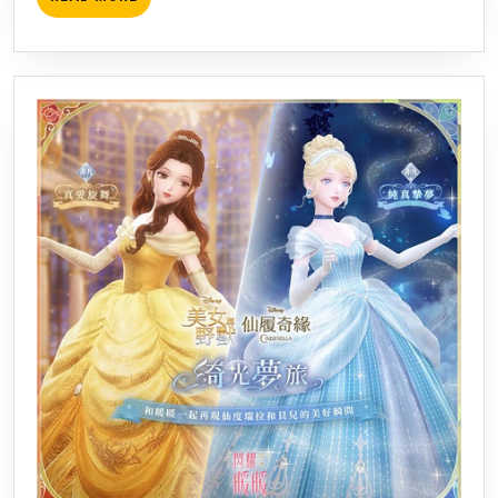
逆
錄
MORE
轉
粉
奪
絲
下
團
第
互
五
動
週
劇
週
場
冠
白
軍
夜
PWS
極
總
光
決
號
賽
即
今
日
晚
起
登
航-