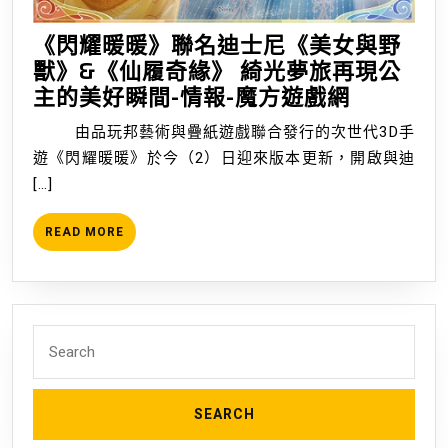
場，
情
為
報-
《閃耀暖暖》聯名迪士尼《美女與野
台
魔
獸》&《仙履奇緣》 綺光夢旅再現公
港
方
《閃
主的美好瞬間-情報-魔方遊戲網
澳
遊
耀
由品玩邦藝術與疊紙遊戲聯合發行的次世代3D手
戰
戲
暖
遊《閃耀暖暖》於今（2）日迎來版本更新，開啟與迪
隊
網
暖》
[…]
GEX
聯
加
名
READ
READ MORE
油！-
迪
MORE
情
士
報-
尼
魔
《美
Search
方
女
for:
遊
與
戲
野
網
獸》