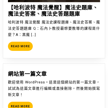
【哈利波特 魔法覺醒】魔法史題庫、
【哈
魔法史答案、魔法史答題題庫
利
哈利波特 魔法覺醒 魔法史課程題庫、魔法史答案、魔
波
法史答題題庫 Q：石內卜教授最想要教導的課程是什
特
麼？A：黑魔 […]
魔
法
READ
READ MORE
覺
MORE
醒】
魔
法
網
網站第一篇文章
史
站
題
歡迎使用 WordPress。這是這個網站的第一篇文章，
第
庫、
試試為這篇文章進行編輯或直接刪除，然後開始撰寫
一
魔
新文章！
篇
法
文
史
READ
READ MORE