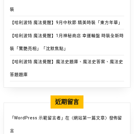
日
啟
裝
動
【哈利波特 魔法覺醒】9月中秋節 精美時裝「東方年華」
事
前
【哈利波特 魔法覺醒】1月神秘商店 幸運輪盤 時裝全新時
預
約-
裝「驚艷亮相」「沈默焦點」
情
【哈利波特 魔法覺醒】魔法史題庫、魔法史答案、魔法史
報-
魔
答題題庫
方
遊
戲
近期留言
網
「
WordPress 示範留言者
」在〈
網站第一篇文章
〉發佈留
言