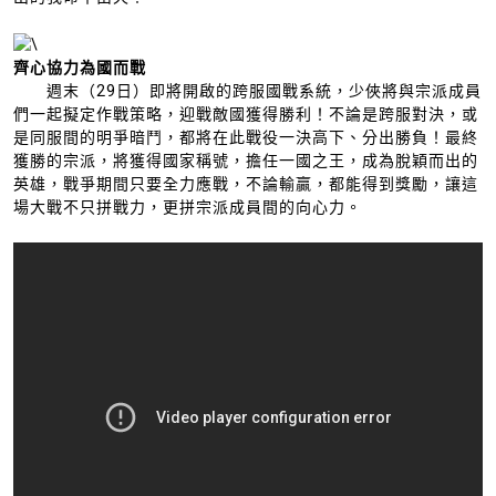
齊心協力為國而戰
週末（29日）即將開啟的跨服國戰系統，少俠將與宗派成員
們一起擬定作戰策略，迎戰敵國獲得勝利！不論是跨服對決，或
是同服間的明爭暗鬥，都將在此戰役一決高下、分出勝負！最終
獲勝的宗派，將獲得國家稱號，擔任一國之王，成為脫穎而出的
英雄，戰爭期間只要全力應戰，不論輸贏，都能得到獎勵，讓這
場大戰不只拼戰力，更拼宗派成員間的向心力。