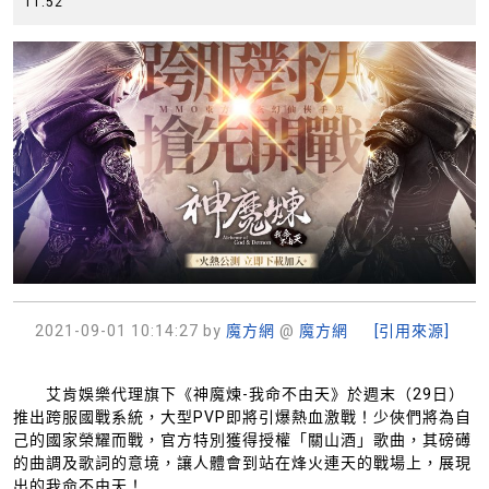
1
11:52
月
2
日
2021-09-01 10:14:27
by
魔方網
@
魔方網
[引用來源]
艾肯娛樂代理旗下《神魔煉-我命不由天》於週末（29日）
推出跨服國戰系統，大型PVP即將引爆熱血激戰！少俠們將為自
己的國家榮耀而戰，官方特別獲得授權「關山酒」歌曲，其磅礡
的曲調及歌詞的意境，讓人體會到站在烽火連天的戰場上，展現
出的我命不由天！