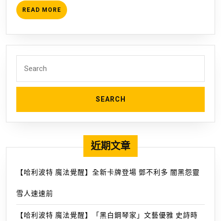
月
READ
READ MORE
15
MORE
日
開
放
Search
新
for:
領
地
「亞
丁」
與
近期文章
新
職
業
【哈利波特 魔法覺醒】全新卡牌登場 鄧不利多 闇黑怨靈
「大
雪人速速前
劍」
今
【哈利波特 魔法覺醒】「黑白鋼琴家」文藝優雅 史詩時