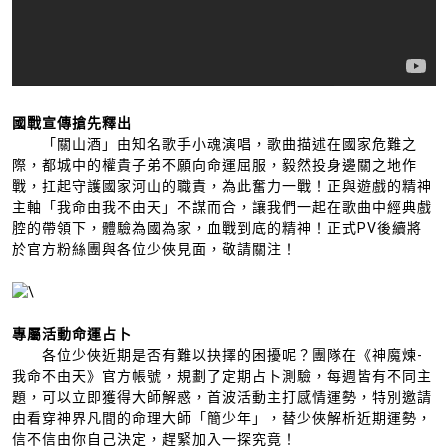
國戰宣傳
搶先釋出
「關山酒」由知名歌手小魂演唱，歌曲描述在國家危難之
際，都城中的權貴子弟不願向命運屈服，毅然投身邊關之地作
戰，扛起守護國家河山的職責，為此奮力一戰！正與遊戲的精神
主軸「我命由我不由天」不謀而合，讓我們一起在歌曲中經典戲
腔的帶領下，體驗為國為家，血戰到底的精神！正式PV後續將
於官方粉絲團與各位少俠見面，敬請關注！
專屬活動命運占卜
各位少俠近期是否有難以抉擇的困擾呢？團隊在《神魔煉-
我命不由天》官方帳號，規劃了定期占卜測驗，每週皆有不同主
題，可以立即獲得大師解惑，首波活動主打感情運勢，特別邀請
由看穿神界凡間的命理大師「簡少年」，替少俠解析近期運勢，
信不信由你自己決定，趕緊加入一探究竟！