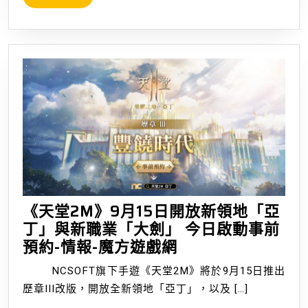
章
MORE
答
案、
魔
法
史
答
題
題
庫
《天堂2M》9月15日開放新領地「亞
丁」與新職業「大劍」 今日啟動事前
《天
預約-情報-魔方遊戲網
堂
NCSOFT旗下手遊《天堂2M》將於9月15日推出
2M》
歷章III改版，開放全新領地「亞丁」，以及 […]
9