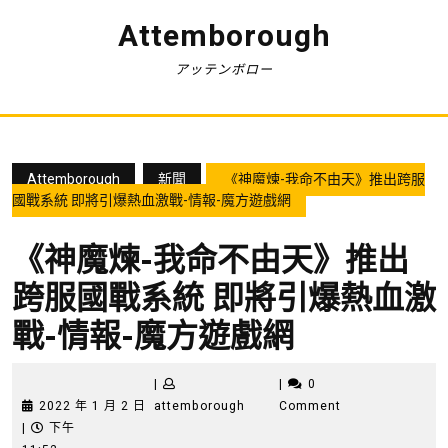
Skip
Attemborough
to
content
アッテンボロー
Attemborough
新聞
《神魔煉-我命不由天》推出跨服
國戰系統 即將引爆熱血激戰-情報-魔方遊戲網
《神魔煉-我命不由天》推出
跨服國戰系統 即將引爆熱血激
戰-情報-魔方遊戲網
|
|
0
2022
attemborough
2022 年 1 月 2 日
attemborough
Comment
年
|
下午