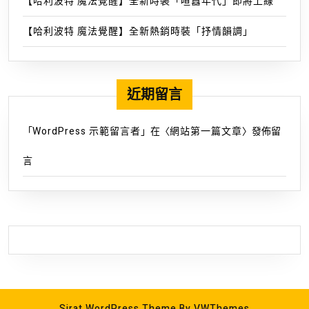
事
【哈利波特 魔法覺醒】全新時裝「喧囂年代」即將上線
前
【哈利波特 魔法覺醒】全新熱銷時裝「抒情韻調」
登
錄
粉
絲
近期留言
團
互
「
WordPress 示範留言者
」在〈
網站第一篇文章
〉發佈留
動
劇
言
場
白
夜
極
光
號
即
日
Sirat WordPress Theme
By VWThemes