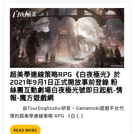
定
活
動
「新
聞
工
作
者
偵
超美學連線策略RPG《白夜極光》於
探
2021年9月1日正式開放事前登錄 粉
潛
絲團互動劇場白夜極光號即日起航-情
入
超
報-魔方遊戲網
紳
美
士
由TourDogStudio研發，Gamamobi遊戲平台代
學
咖
理的超美學連線策略 RPG 《白 […]
連
啡
線
廳」！-
READ
READ MORE