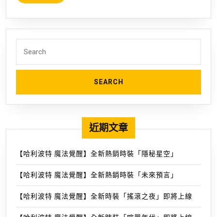
策
情
MORE
略
報-
RPG《白
魔
夜
方
Search
極
遊
for:
光》
戲
於
網
2021
年
9
近期文章
月
1
日
【哈利波特 魔法覺醒】全新熱銷時裝「隱秘星空」
正
【哈利波特 魔法覺醒】全新熱銷時裝「未來預言」
式
開
【哈利波特 魔法覺醒】全新時裝「搖滾之夜」即將上線
放