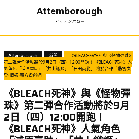
Skip
Attemborough
to
content
アッテンボロー
Attemborough
新聞
《BLEACH死神》與《怪物彈珠》
第二彈合作活動將於9月2日（四）12:00開跑！ 《BLEACH死神》人
氣角色「浦原喜助」「井上織姬」「石田雨龍」 將於合作活動初次
登-情報-魔方遊戲網
《BLEACH死神》與《怪物彈
珠》第二彈合作活動將於9月
2日（四）12:00開跑！
《BLEACH死神》人氣角色