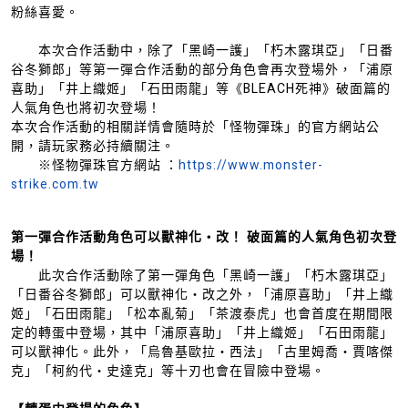
粉絲喜愛。
本次合作活動中，除了「黑崎一護」「朽木露琪亞」「日番
谷冬獅郎」等第一彈合作活動的部分角色會再次登場外，「浦原
喜助」「井上織姬」「石田雨龍」等《BLEACH死神》破面篇的
人氣角色也將初次登場！
本次合作活動的相關詳情會隨時於「怪物彈珠」的官方網站公
開，請玩家務必持續關注。
※怪物彈珠官方網站 ：
https://www.monster-
strike.com.tw
第
一
彈合作活動角色可以獸神化・改！
破面篇的人氣角色初次登
場！
此次合作活動除了第一彈角色「黑崎一護」「朽木露琪亞」
「日番谷冬獅郎」可以獸神化・改之外，「浦原喜助」「井上織
姬」「石田雨龍」「松本亂菊」「茶渡泰虎」也會首度在期間限
定的轉蛋中登場，其中「浦原喜助」「井上織姬」「石田雨龍」
可以獸神化。此外，「烏魯基歐拉・西法」「古里姆喬・賈喀傑
克」「柯約代・史達克」等十刃也會在冒險中登場。