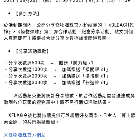
2021年08月26日（四） 21:00至2021年9月2日（四）11:59
【參加方法】
於活動期間內，公開分享怪物彈珠官方粉絲頁的「《BLEACH死
神》×《怪物彈珠》第二彈合作活動！紀念分享活動」貼文到個
人頁面即可！將根據合計分享次數追加獎勵道具喔！
【分享活動獎勵】
・分享次數達500次 → 贈送「體力罐 x1」
・分享次數達1000次 → 加碼贈送「接關罐 x1」
・分享次數達2000次 → 加碼贈送「增增餅 x1」
・分享次數達3000次 → 加碼贈送「任選鈴 x1」
※活動結束後將統計分享總數，於合作活動期間發送達成獎
勵到各位玩家的禮物箱中！將不另行通知活動結果。
XFLAG今後也將持續提供可與親朋好友同樂，且令人「腎上腺
素全開」的共鬥娛樂體驗。
※怪物彈珠官方網站