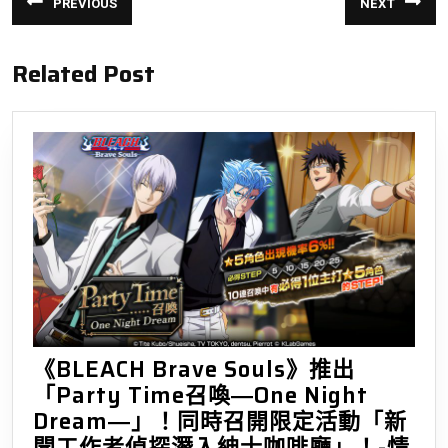
PREVIOUS
NEXT
章
Previous
Next
post:
post:
導
Related Post
覽
《BLEACH Brave Souls》推出
「Party Time召喚―One Night
Dream―」！同時召開限定活動「新
聞工作者偵探潛入紳士咖啡廳」！-情