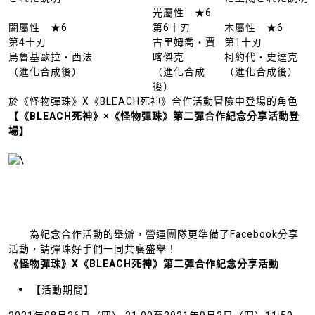
光屬性 ★6
闇屬性 ★6
第6十刃
木屬性 ★6
第4十刃
古里姆喬・賈
第1十刃
烏魯基歐拉・西法
喀傑克
柯約代・史達克
（進化合成後）
（進化合成
（進化合成後）
後）
於《怪物彈珠》X《BLEACH死神》合作活動冒險中登場的角色
【《
BLEACH
死神》
×
《怪物彈珠》第
二
彈合作紀念分享活動
登
場
】
為紀念合作活動的舉辦，營運團隊更準備了Facebook分享
活動，請彈珠好手們一同共襄盛舉！
《怪物彈珠》X《BLEACH死神》第二彈合作紀念分享活動
【活動期間】