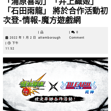
「浦原喜助」「井上織姬」
「石田雨龍」 將於合作活動初
次登-情報-魔方遊戲網
|
|
0
2022
attemborough
2022 年 1 月 2 日
attemborough
Comment
年
|
下午
1
11:52
月
2
日