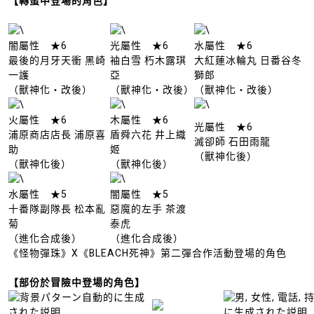
【轉蛋中登場的角色】
闇屬性 ★6
光屬性 ★6
水屬性 ★6
最後的月牙天衝 黑崎
袖白雪 朽木露琪
大紅蓮冰輪丸 日番谷冬
一護
亞
獅郎
（獸神化・改後）
（獸神化・改後）
（獸神化・改後）
火屬性 ★6
木屬性 ★6
光屬性 ★6
浦原商店店長 浦原喜
盾舜六花 井上織
滅卻師 石田雨龍
助
姬
（獸神化後）
（獸神化後）
（獸神化後）
水屬性 ★5
闇屬性 ★5
十番隊副隊長 松本亂
惡魔的左手 茶渡
菊
泰虎
（進化合成後）
（進化合成後）
《怪物彈珠》X《BLEACH死神》第二彈合作活動登場的角色
【
部份
於冒險中登場的角色】