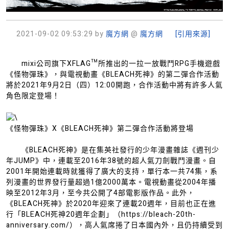
2021-09-02 09:53:29
by
魔方網
@
魔方網
[引用來源]
mixi公司旗下XFLAG™所推出的一拉一放戰鬥RPG手機遊戲
《怪物彈珠》，與電視動畫《BLEACH死神》的第二彈合作活動
將於2021年9月2日（四）12:00開跑，合作活動中將有許多人氣
角色限定登場！
《怪物彈珠》X《BLEACH死神》第二彈合作活動將登場
《BLEACH死神》是在集英社發行的少年漫畫雜誌《週刊少
年JUMP》中，連載至2016年38號的超人氣刀劍戰鬥漫畫。自
2001年開始連載時就獲得了廣大的支持，單行本一共74集，系
列漫畫的世界發行量超過1億2000萬本。電視動畫從2004年播
映至2012年3月，至今共公開了4部電影版作品。此外，
《BLEACH死神》於2020年迎來了連載20週年，目前也正在進
行「BLEACH死神20週年企劃」（https://bleach-20th-
anniversary.com/），高人氣席捲了日本國內外，且仍持續受到