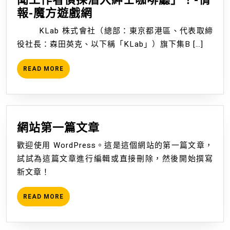
《BLEACH
報-魔方遊戲網
Brave
KLab 株式會社（總部：東京都港區、代表取締
Souls》
役社長：森田英克、以下稱「KLab」）旗下集B […]
推
出
READ
READ MORE
「Party
MORE
Time
召
喚
網
網站第一篇文章
―One
站
Night
歡迎使用 WordPress。這是這個網站的第一篇文章，
第
Dream―」！
試試為這篇文章進行編輯或直接刪除，然後開始撰寫
一
同
新文章！
篇
時
文
召
READ
READ MORE
章
MORE
開
限