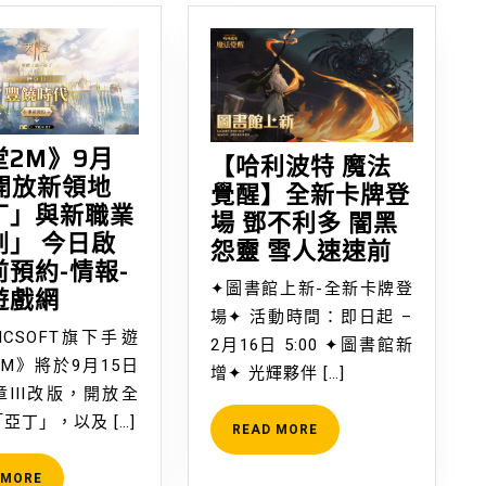
堂2M》9月
【哈利波特 魔法
日開放新領地
覺醒】全新卡牌登
丁」與新職業
場 鄧不利多 闇黑
劍」 今日啟
【哈
怨靈 雪人速速前
預約-情報-
利
✦圖書館上新-全新卡牌登
《天
遊戲網
波
場✦ 活動時間：即日起 –
堂
特
OFT旗下手遊
2月16日 5:00 ✦圖書館新
2M》
魔
M》將於9月15日
增✦ 光輝夥伴 […]
9
法
III改版，開放全
月
覺
亞丁」，以及 […]
READ
READ MORE
15
醒】
MORE
日
全
READ
 MORE