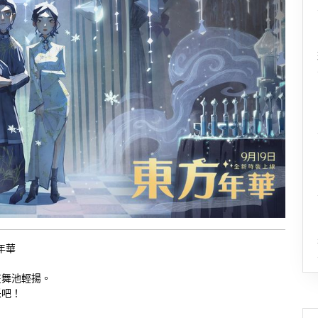
年華
在舞池輕揚。
采吧！