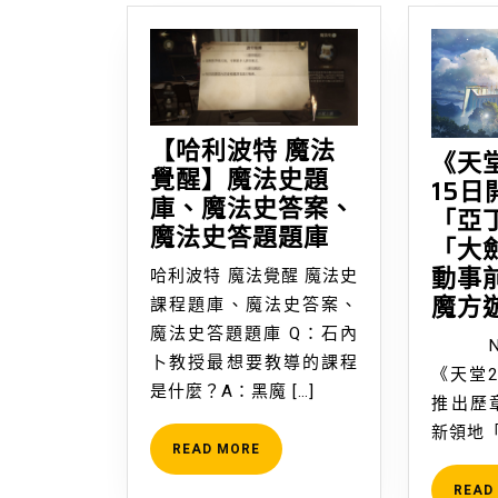
覽
【哈利波特 魔法
《天
覺醒】魔法史題
15
庫、魔法史答案、
「亞
【哈
魔法史答題題庫
「大
利
動事前
哈利波特 魔法覺醒 魔法史
波
魔方
課程題庫、魔法史答案、
特
魔法史答題題庫 Q：石內
魔
NCS
卜教授最想要教導的課程
法
《天堂2
是什麼？A：黑魔 […]
覺
推出歷章
醒】
新領地「
READ
READ MORE
魔
MORE
法
READ