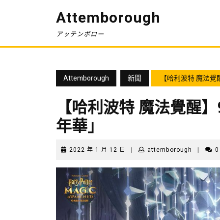
Skip
Attemborough
to
content
アッテンボロー
Attemborough
新聞
【哈利波特 魔法覺
【哈利波特 魔法覺醒】
年華」
2022
attembo
2022 年 1 月 12 日
|
attemborough
|
0
年
1
月
12
日