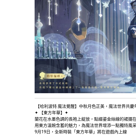
【哈利波特 魔法覺醒】中秋月色正美，魔法世界共慶
✦ 【東方年華】✦
蘭花在水墨色調的長袍上綻放，點綴鎏金絲線的裙擺
用東方溫婉含蓄的魅力，為魔法世界增添一點獨特風
9月19日，全新時裝「東方年華」將在遊戲內上線